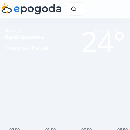
24°
Погода
сб, 08.08, 00:17
Перій-Броштень
Телеорман, Румунія
00:00
01:00
02:00
03:00