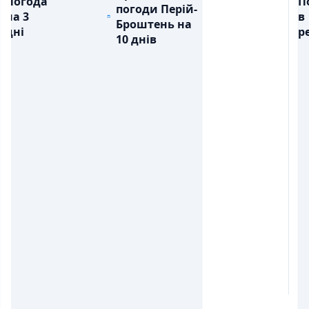
Погода
П
погоди Перій-
на 3
в
Броштень на
дні
ре
10 днів