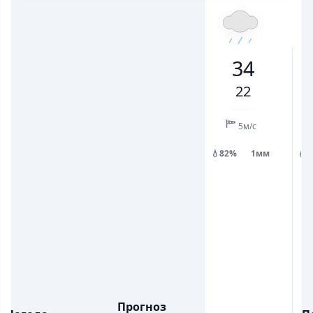
НІЧ
РАНОК
ДЕНЬ
ВЕЧІР
НІЧ
РАНОК
ДЕНЬ
В
23
28
34
28
24
25
31
34
💨
💨
ПОРИВИ ВІТРУ, М/С
ПОРИВИ ВІТРУ, М/С
3
4
10
9
8
8
8
22
💧
💧
ОПАДИ, ММ
ОПАДИ, ММ
0.5
0.5
5м/с
💧82%
1мм
💧
Прогноз