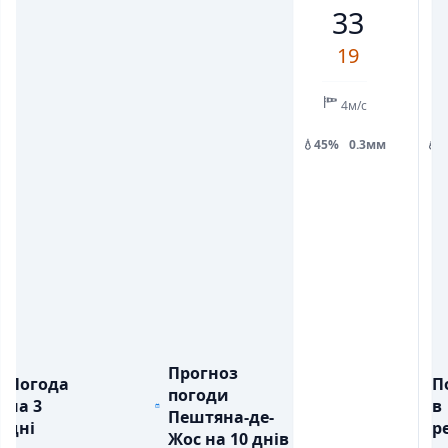
33
💨
💨
ПОРИВИ ВІТРУ, М/С
ПОРИВИ ВІТРУ, М/С
4
4
6
8
10
4
6
19
💧
💧
ОПАДИ, ММ
ОПАДИ, ММ
0.3
14.9
4.5
0.3
4м/с
💧45%
0.3мм
💧
Прогноз
Погода
П
погоди
на 3
в
Пештяна-де-
дні
ре
Жос на 10 днів