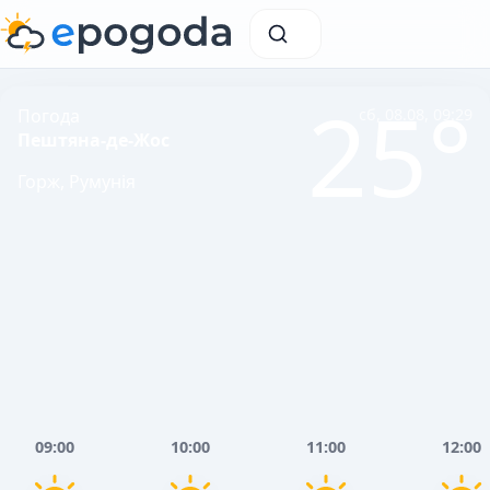
25°
Погода
сб, 08.08, 09:29
Пештяна-де-Жос
Горж, Румунія
09:00
10:00
11:00
12:00