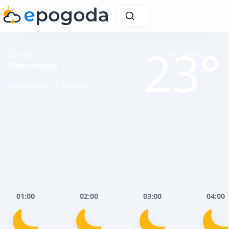
23°
Погода
сб, 08.08, 01:22
Пештенуца
Мехедінць, Румунія
01:00
02:00
03:00
04:00