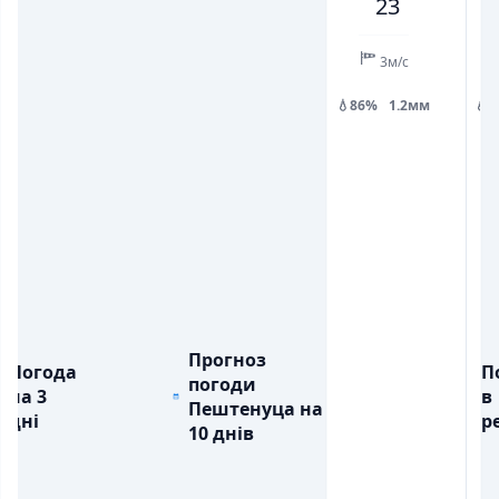
23
💧
💧
ОПАДИ, ММ
ОПАДИ, ММ
1.2
0.1
0.3
0.7
3м/с
💧86%
1.2мм
💧
Прогноз
Погода
П
погоди
на 3
в
Пештенуца на
дні
ре
10 днів