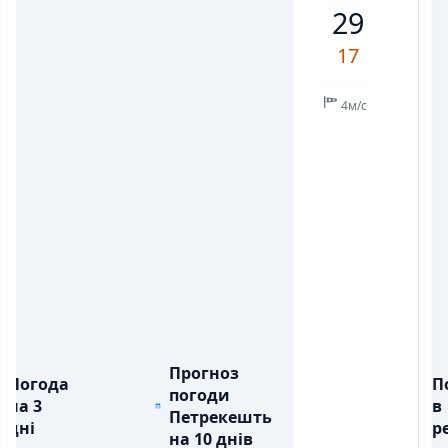
29
💨
💨
ПОРИВИ ВІТРУ, М/С
ПОРИВИ ВІТРУ, М/С
6
5
5
6
2
5
6
17
💧
💧
ОПАДИ, ММ
ОПАДИ, ММ
4м/с
Прогноз
Погода
П
погоди
на 3
в
Петрекешть
дні
ре
на 10 днів