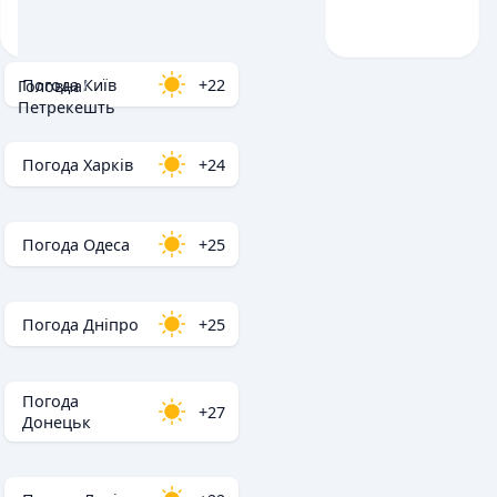
Погода Київ
+22
Головна
/
Петрекешть
Погода Харків
+24
Погода Одеса
+25
Погода Дніпро
+25
Погода
+27
Донецьк