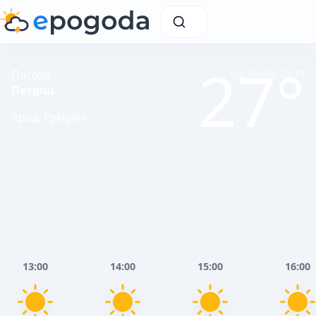
27°
Погода
нд, 09.08, 13:49
Петріш
Арад, Румунія
13:00
14:00
15:00
16:00