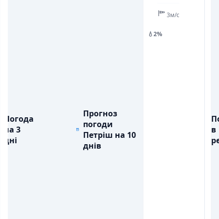
3м/с
💧2%
Прогноз
Погода
П
погоди
на 3
в
Петріш на 10
дні
ре
днів