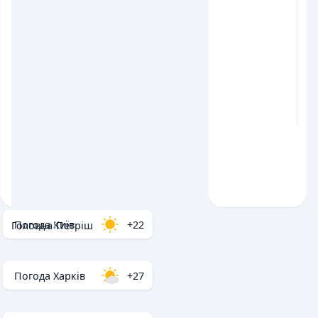
Погода Київ
+22
Головна
/
Петріш
Погода Харків
+27