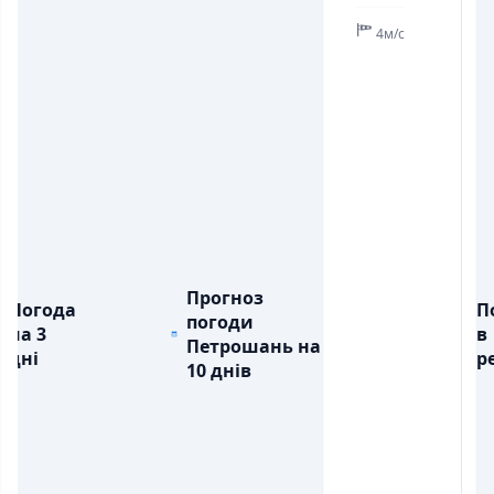
4м/с
Прогноз
Погода
П
погоди
на 3
в
Петрошань на
дні
ре
10 днів