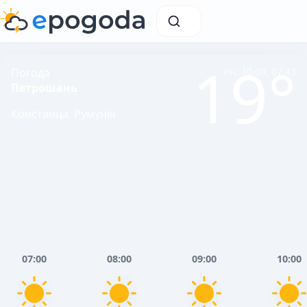
19°
Погода
пн, 10.08, 07:43
Петрошань
Констанца, Румунія
07:00
08:00
09:00
10:00