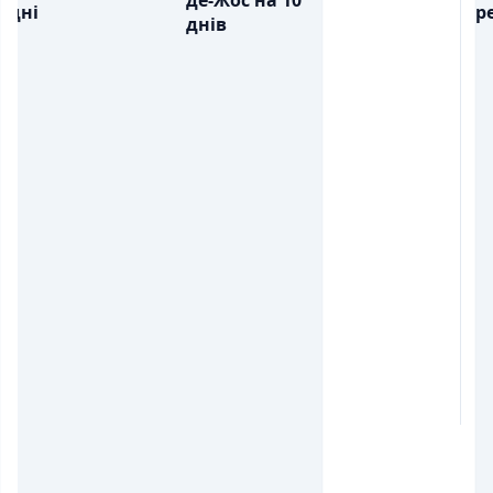
де-Жос на 10
дні
ре
днів