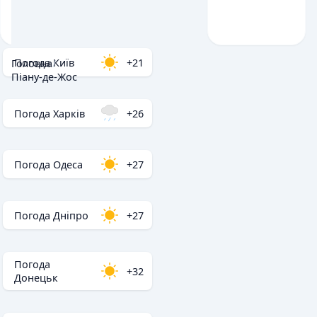
Погода Київ
+21
Головна
/
Піану-де-Жос
Погода Харків
+26
Погода Одеса
+27
Погода Дніпро
+27
Погода
+32
Донецьк