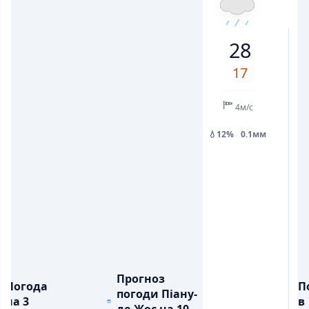
19
20
28
23
18
21
30
28
💨
💨
ПОРИВИ ВІТРУ, М/С
ПОРИВИ ВІТРУ, М/С
6
6
8
8
1
5
7
17
💧
💧
ОПАДИ, ММ
ОПАДИ, ММ
0.1
4м/с
💧12%
0.1мм
Прогноз
Погода
П
погоди Піану-
на 3
в