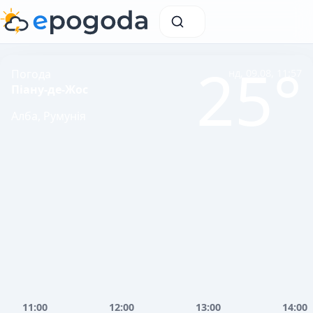
25°
Погода
нд, 09.08, 11:57
Піану-де-Жос
Алба, Румунія
11:00
12:00
13:00
14:00