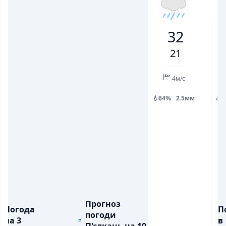
22
24
32
26
22
28
33
32
💨
💨
ПОРИВИ ВІТРУ, М/С
ПОРИВИ ВІТРУ, М/С
6
8
9
9
6
5
9
21
💧
💧
ОПАДИ, ММ
ОПАДИ, ММ
0.9
1.6
4м/с
💧64%
2.5мм
💧
Прогноз
Погода
П
погоди
на 3
в