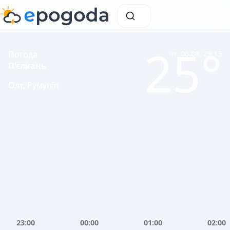
25°
Погода
чт, 06.08, 23:15
П'єлкань
Олт, Румунія
23:00
00:00
01:00
02:00