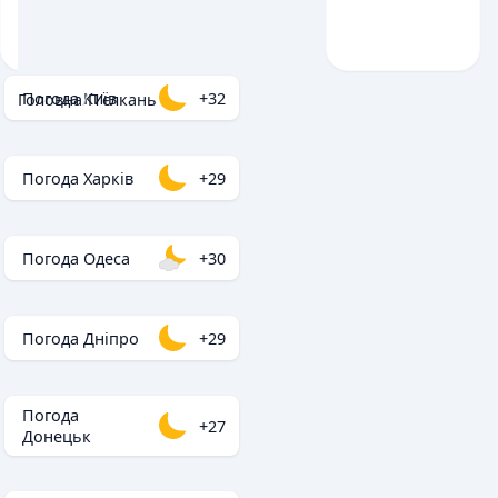
Погода Київ
+32
Головна
/
П'єлкань
Погода Харків
+29
Погода Одеса
+30
Погода Дніпро
+29
Погода
+27
Донецьк