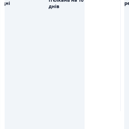
П'єлкань на 10
дні
ре
днів