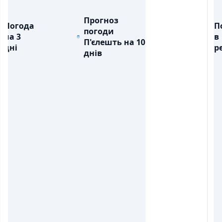
Прогноз
Погода
П
погоди
на 3
в
П'єлешть на 10
дні
ре
днів