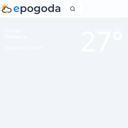
27°
Погода
чт, 06.08, 15:11
П'єлешть
Арджеш, Румунія