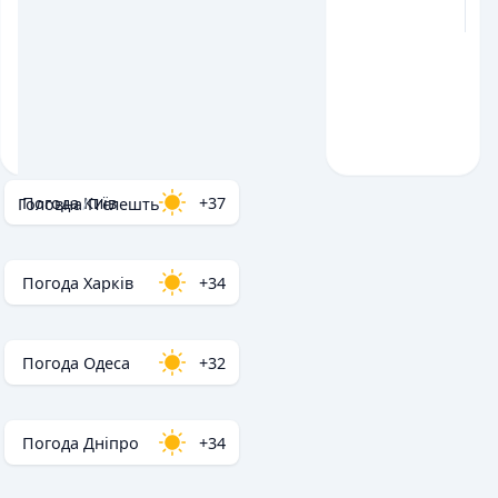
Погода Київ
+37
Головна
/
П'єлешть
Погода Харків
+34
Погода Одеса
+32
Погода Дніпро
+34