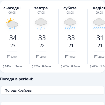
сьогодні
завтра
субота
неділ
06.08
07.08
08.08
09.08
34
33
33
31
23
22
21
21
6м/с
4м/с
3м/с
4м/с
💧61%
3мм
💧76%
0.6мм
💧45%
0.8мм
💧49%
1.
Погода в регіоні:
Погода Крайова