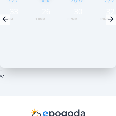
33
26
30
32
0.4мм
1.8мм
0.7мм
0.1мм
т
*/