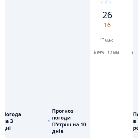
16
22
26
21
18
19
24
26
💨
💨
ПОРИВИ ВІТРУ, М/С
ПОРИВИ ВІТРУ, М/С
6
5
5
11
11
8
7
16
💧
💧
ОПАДИ, ММ
ОПАДИ, ММ
0.9
0.2
6м/с
💧84%
1.1мм
💧
Прогноз
Погода
П
погоди
на 3
в
П'єтріш на 10
дні
ре
днів