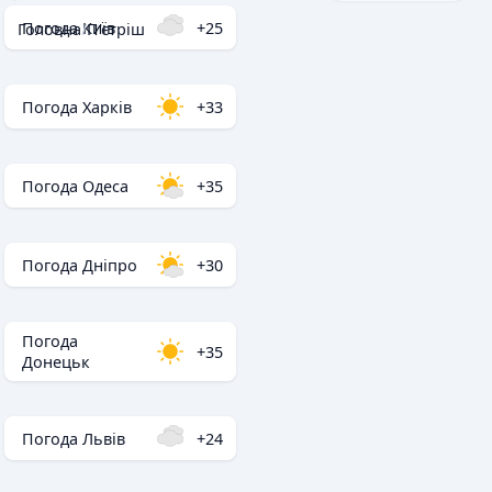
Погода Київ
+25
Головна
/
П'єтріш
Погода Харків
+33
Погода Одеса
+35
Погода Дніпро
+30
Погода
+35
Донецьк
Погода Львів
+24