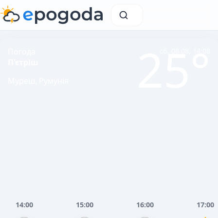
25°
Погода
сб, 08.08, 14:08
П'єтріш
Муреш, Румунія
14:00
15:00
16:00
17:00