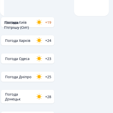
Погода Київ
+19
Головна
/
П'єтрішу (Олт)
Погода Харків
+24
Погода Одеса
+23
Погода Дніпро
+25
Погода
+28
Донецьк