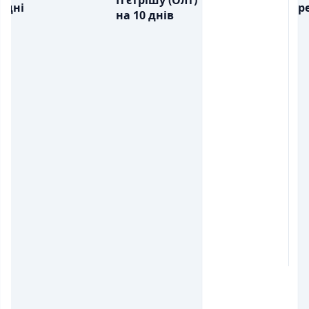
П'єтрішу (Олт)
дні
ре
на 10 днів