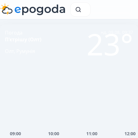
23°
Погода
нд, 09.08, 09:37
П'єтрішу (Олт)
Олт, Румунія
09:00
10:00
11:00
12:00