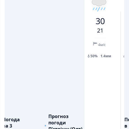
23
22
29
26
23
23
30
30
💨
💨
ПОРИВИ ВІТРУ, М/С
ПОРИВИ ВІТРУ, М/С
7
6
7
6
6
6
6
21
💧
💧
ОПАДИ, ММ
ОПАДИ, ММ
1.2
0.2
4м/с
💧50%
1.4мм
💧
Прогноз
Погода
П
погоди
на 3
в