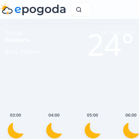
24°
Погода
сб, 08.08, 03:54
Піорешть
Долж, Румунія
03:00
04:00
05:00
06:00