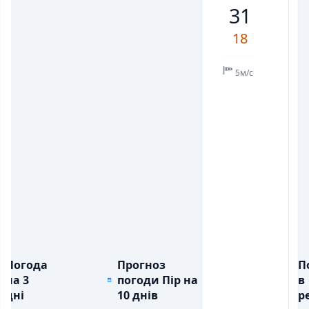
31
💨
💨
ПОРИВИ ВІТРУ, М/С
ПОРИВИ ВІТРУ, М/С
9
9
9
8
4
4
6
18
💧
💧
ОПАДИ, ММ
ОПАДИ, ММ
5м/с
Погода
Прогноз
П
на 3
погоди Пір на
в
дні
10 днів
ре