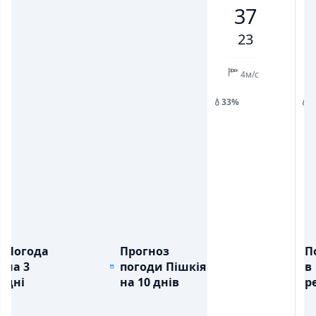
37
💨
💨
ПОРИВИ ВІТРУ, М/С
ПОРИВИ ВІТРУ, М/С
3
5
7
8
4
6
16
23
💧
💧
ОПАДИ, ММ
ОПАДИ, ММ
3.8
4м/с
💧33%
💧
Погода
Прогноз
П
на 3
погоди Пішкія
в
дні
на 10 днів
ре