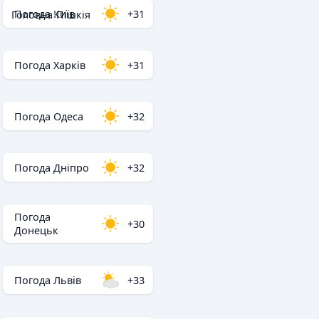
Погода Київ
+31
Головна
/
Пішкія
Погода Харків
+31
Погода Одеса
+32
Погода Дніпро
+32
Погода
+30
Донецьк
Погода Львів
+33