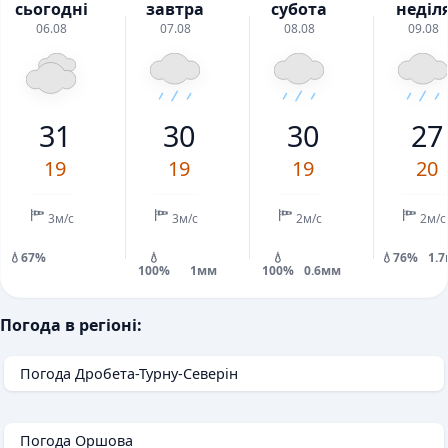
сьогодні
завтра
субота
неділ
06.08
07.08
08.08
09.08
31
30
30
27
19
19
19
20
3м/с
3м/с
2м/с
2м/с
💧67%
💧
💧
💧76%
1.
100%
1мм
100%
0.6мм
Погода в регіоні:
Погода Дробета-Турну-Северін
Погода Оршова