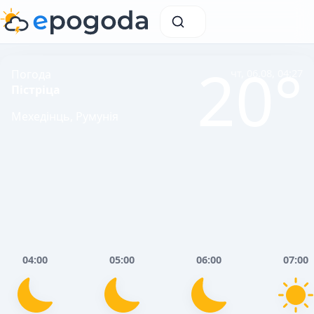
20°
Погода
чт, 06.08, 04:27
Пістріца
Мехедінць, Румунія
04:00
05:00
06:00
07:00