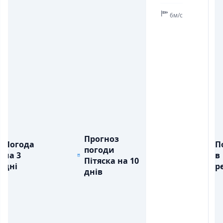
6м/с
Прогноз
Погода
П
погоди
на 3
в
Пітяска на 10
дні
ре
днів