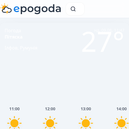
27°
Погода
нд, 09.08, 11:47
Пітяска
Ілфов, Румунія
11:00
12:00
13:00
14:00