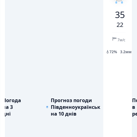
23
29
28
26
20
22
28
35
💨
💨
ПОРИВИ ВІТРУ, М/С
ПОРИВИ ВІТРУ, М/С
5
7
15
11
11
13
13
22
💧
💧
ОПАДИ, ММ
ОПАДИ, ММ
3.2
7м/с
💧72%
3.2мм
Погода
Прогноз погоди
П
на 3
Південноукраїнськ
в
дні
на 10 днів
ре