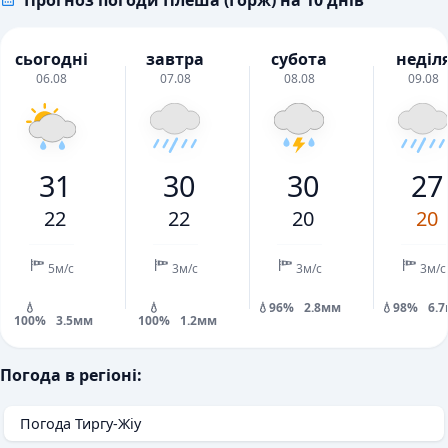
Прогноз погоди Плеша (Горж) на 10 днів
сьогодні
завтра
субота
неділ
06.08
07.08
08.08
09.08
31
30
30
27
22
22
20
20
5м/с
3м/с
3м/с
3м/с
💧
💧
💧96%
2.8мм
💧98%
6.
100%
3.5мм
100%
1.2мм
Погода в регіоні:
Погода Тиргу-Жіу