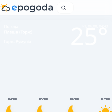
25°
Погода
чт, 06.08, 04:43
Плеша (Горж)
Горж, Румунія
04:00
05:00
06:00
07:00