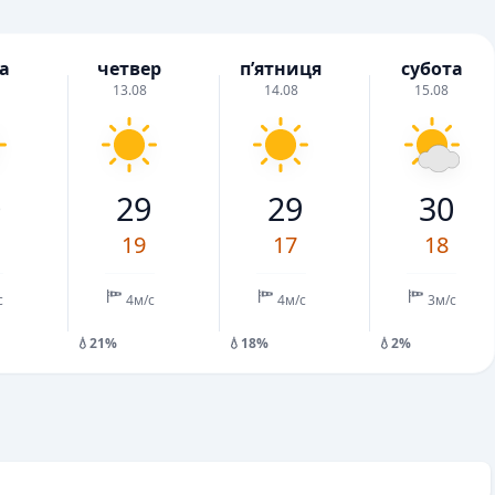
а
четвер
пʼятниця
субота
13.08
14.08
15.08
0
29
29
30
19
17
18
с
4м/с
4м/с
3м/с
💧21%
💧18%
💧2%