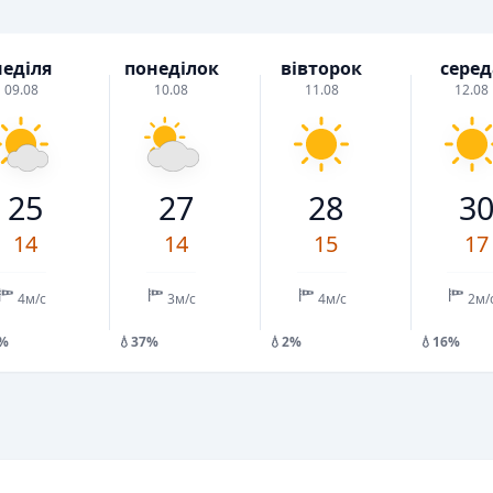
неділя
понеділок
вівторок
серед
09.08
10.08
11.08
12.08
25
27
28
3
14
14
15
17
4м/с
3м/с
4м/с
2м/
8%
💧37%
💧2%
💧16%