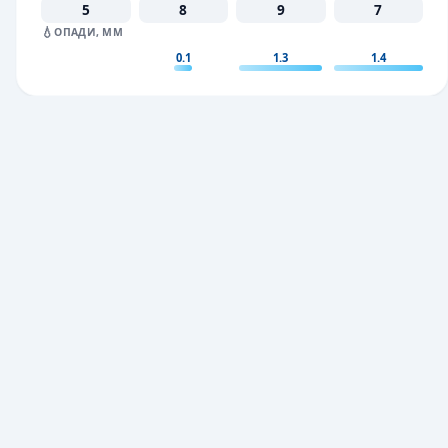
5
8
9
7
💧
ОПАДИ, ММ
0.1
1.3
1.4