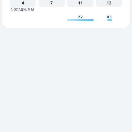
4
7
11
12
💧
ОПАДИ, ММ
2.2
0.3