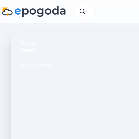
Погода
Плеші
Алба, Румунія