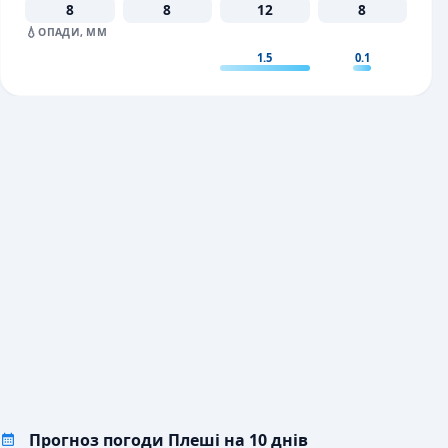
8
8
12
8
💧
ОПАДИ, ММ
1.5
0.1
Прогноз погоди Плеші на 10 днів