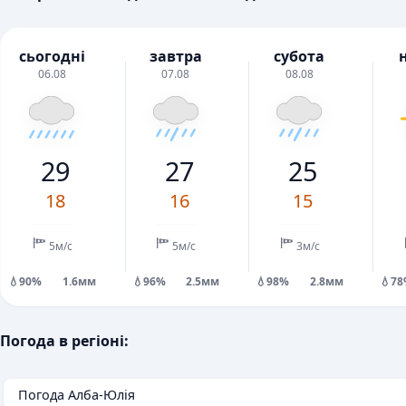
сьогодні
завтра
субота
06.08
07.08
08.08
29
27
25
18
16
15
5м/с
5м/с
3м/с
💧90%
1.6мм
💧96%
2.5мм
💧98%
2.8мм
💧7
Погода в регіоні:
Погода Алба-Юлія