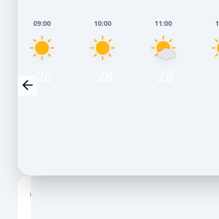
09:00
10:00
11:00
1
26
28
28
Сьогодні, 7 Серпня
Завтра, 8 
НІЧ
РАНОК
ДЕНЬ
ВЕЧІР
НІЧ
РАНОК
ДЕ