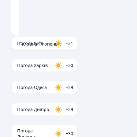
Погода Київ
+31
Головна
/
Плопень
Погода Харків
+30
Погода Одеса
+29
Погода Дніпро
+29
Погода
+30
Донецьк