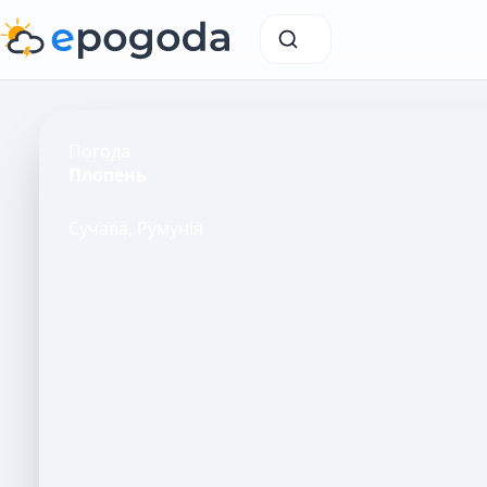
Погода
Плопень
Сучава, Румунія