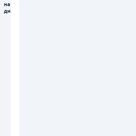
на 3
дні