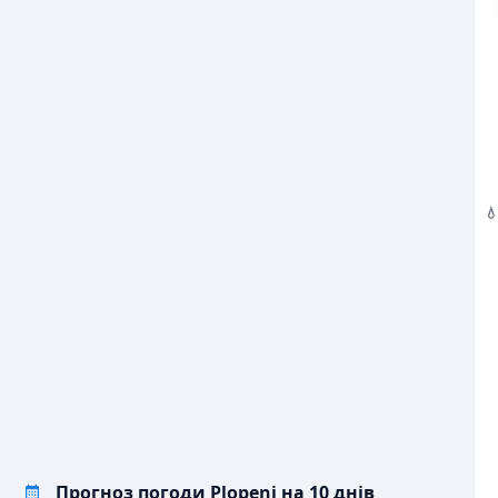
6
25
21
24
30
24
💨
/С
ПОРИВИ ВІТРУ, М/С
2
9
4
6
8
7
💧
ОПАДИ, ММ
2

Прогноз погоди Plopeni на 10 днів