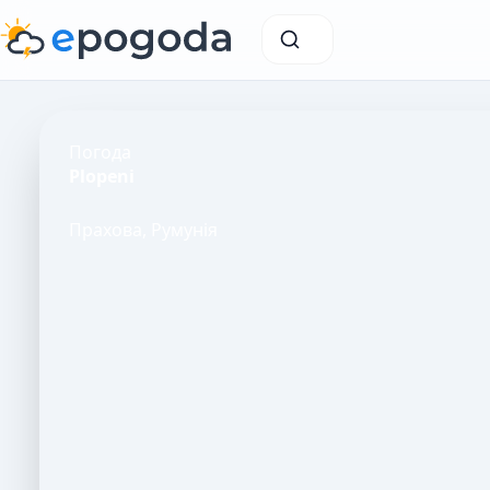
Погода
Plopeni
Прахова, Румунія