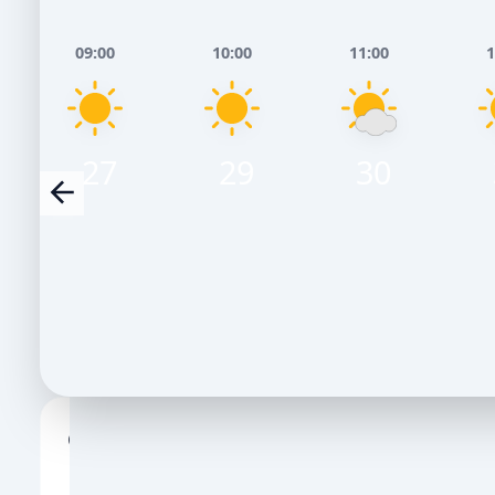
09:00
10:00
11:00
1
27
29
30
Сьогодні, 7 Серпня
Завтра, 8 
НІЧ
РАНОК
ДЕНЬ
ВЕЧІР
НІЧ
РАНОК
ДЕ