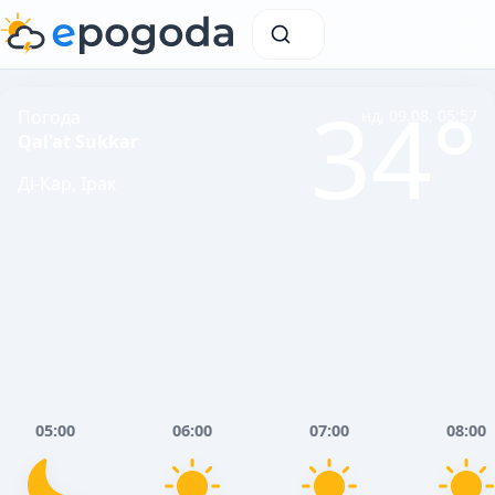
34°
Погода
нд, 09.08, 05:57
Qal'at Sukkar
Ді-Кар, Ірак
05:00
06:00
07:00
08:00