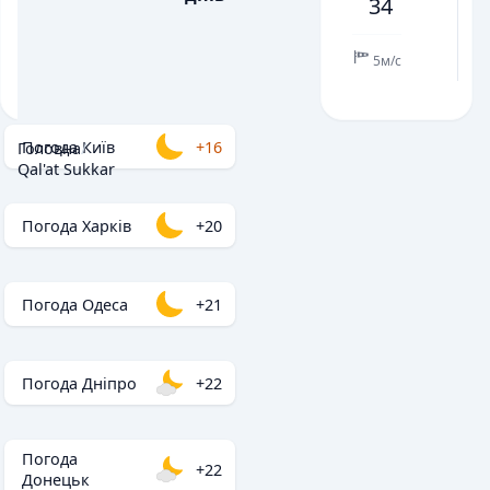
34
💧
💧
ОПАДИ, ММ
ОПАДИ, ММ
5м/с
Погода Київ
+16
Головна
/
Qal'at Sukkar
Погода Харків
+20
Погода Одеса
+21
Погода Дніпро
+22
Погода
+22
Донецьк