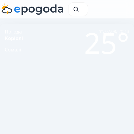
25°
Погода
пт, 07.08, 20:13
Коріолі
Сомалі