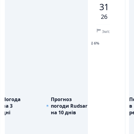
31
💨
💨
ПОРИВИ ВІТРУ, М/С
ПОРИВИ ВІТРУ, М/С
3
5
6
5
3
5
7
26
💧
💧
ОПАДИ, ММ
ОПАДИ, ММ
3м/с
💧6%
Погода
Прогноз
П
на 3
погоди Rudsar
в
дні
на 10 днів
ре