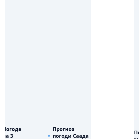
Погода
Прогноз
П
на 3
погоди Саада