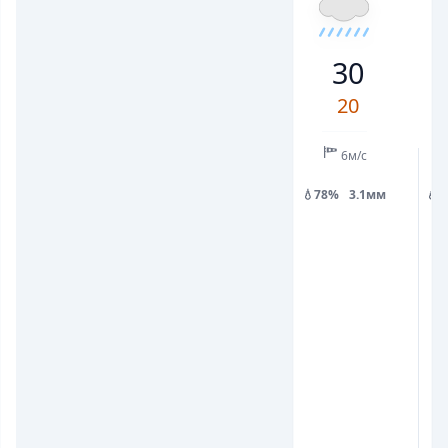
21
28
26
23
19
27
29
30
💨
💨
ПОРИВИ ВІТРУ, М/С
ПОРИВИ ВІТРУ, М/С
2
6
12
7
3
6
10
20
💧
💧
ОПАДИ, ММ
ОПАДИ, ММ
3.1
0.6
6м/с
💧78%
3.1мм
💧