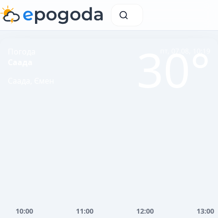
30°
Погода
пт, 07.08, 10:19
Саада
Саада, Ємен
10:00
11:00
12:00
13:00