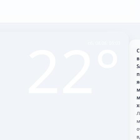
22°
сб, 08.08, 05:03
С
в
S
п
я
м
м
х
Л
м
о
в