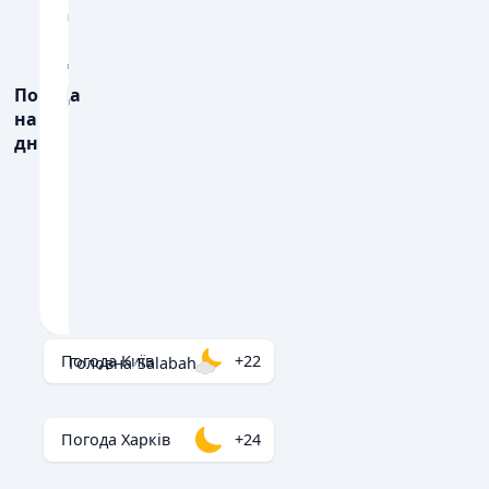
22
28
30
25
23
27
3
💨
💨
ПОРИВИ ВІТРУ, М/С
ПОРИВИ ВІТРУ, М
Погода
6
7
9
6
5
11
на 3
💧
💧
ОПАДИ, ММ
ОПАДИ, ММ
дні
2.3
0.1
0.8
0.
Погода Київ
+22
Головна
/
Salabah
Погода Харків
+24