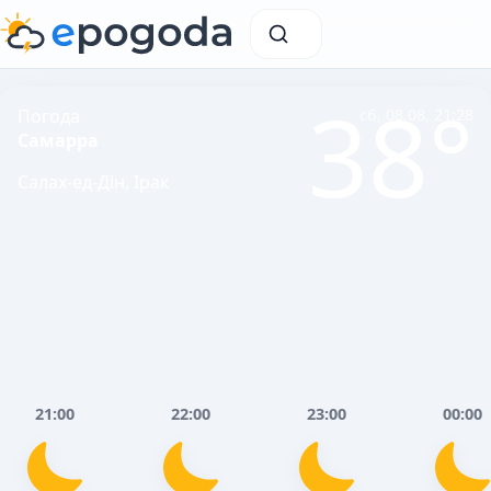
38°
Погода
сб, 08.08, 21:28
Самарра
Салах-ед-Дін, Ірак
21:00
22:00
23:00
00:00