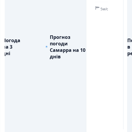
5м/с
Прогноз
Погода
П
погоди
на 3
в
Самарра на 10
дні
ре
днів