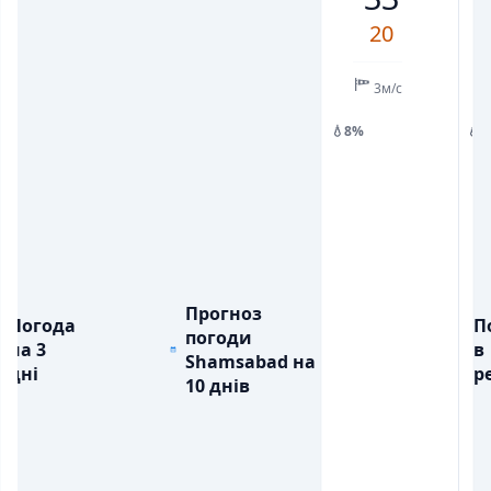
7
6
9
9
2
6
11
20
💧
💧
ОПАДИ, ММ
ОПАДИ, ММ
0.1
0.6
3м/с
💧8%
💧
Прогноз
Погода
П
погоди
на 3
в
Shamsabad на
дні
ре
10 днів