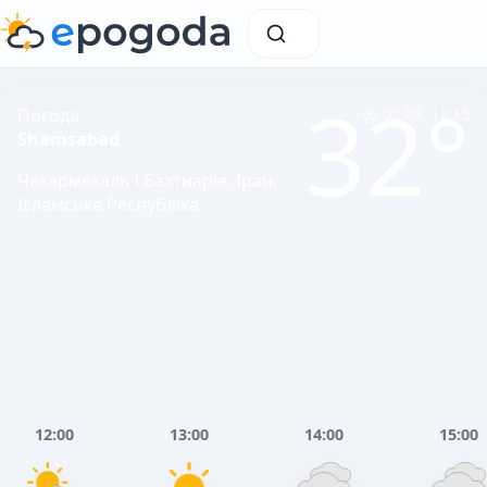
32°
Погода
нд, 09.08, 12:15
Shamsabad
Чехармехаль і Бахтиарія, Іран,
Ісламська Республіка
12:00
13:00
14:00
15:00