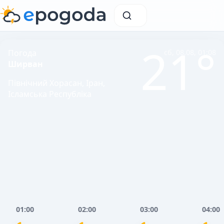
21°
Погода
сб, 08.08, 01:08
Ширван
Північний Хорасан, Іран,
Ісламська Республіка
01:00
02:00
03:00
04:00