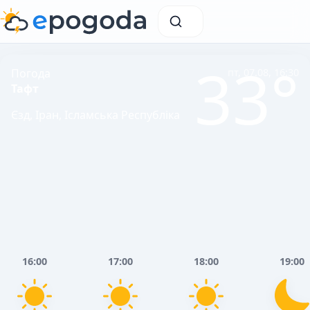
33°
Погода
пт, 07.08, 16:30
Тафт
Єзд, Іран, Ісламська Республіка
16:00
17:00
18:00
19:00