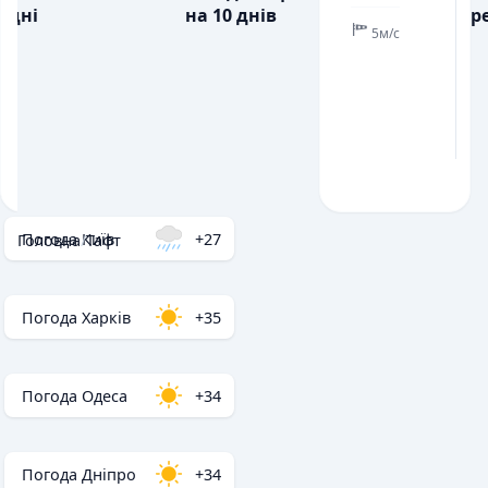
дні
на 10 днів
ре
5м/с
Погода Київ
+27
Головна
/
Тафт
Погода Харків
+35
Погода Одеса
+34
Погода Дніпро
+34