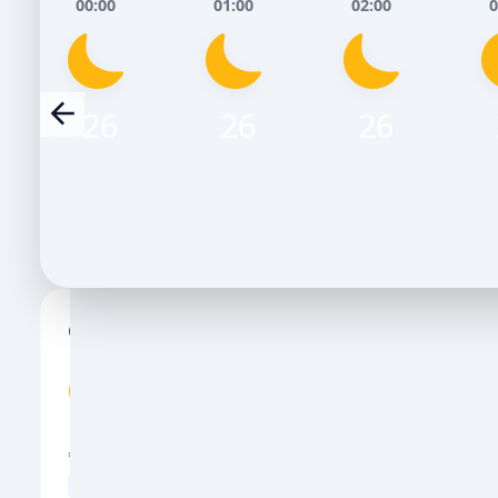
00:00
01:00
02:00
0
26
26
26
Сьогодні, 9 Серпня
Завтра, 10
НІЧ
РАНОК
ДЕНЬ
ВЕЧІР
НІЧ
РАНОК
Д
26
34
36
28
25
34
3
💨
💨
ПОРИВИ ВІТРУ, М/С
ПОРИВИ ВІТРУ, М
10
14
13
12
7
9
1