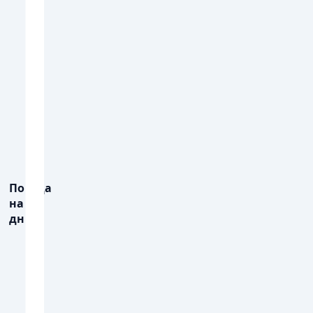
💧
💧
ОПАДИ, ММ
ОПАДИ, ММ
Погода
на 3
дні