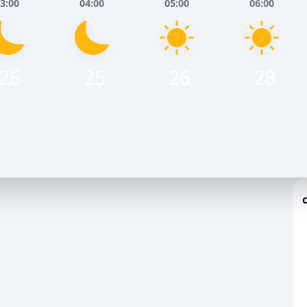
3:00
04:00
05:00
06:00
26
25
26
28
 Серпня
Вівторок, 11 Серпня
ЕНЬ
ВЕЧІР
НІЧ
РАНОК
ДЕНЬ
ВЕЧІР
7
29
26
35
36
29
💨
/С
ПОРИВИ ВІТРУ, М/С
1
10
7
13
14
13