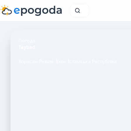
Погода
Taybad
Хорасан-Резаві, Іран, Ісламська Республіка