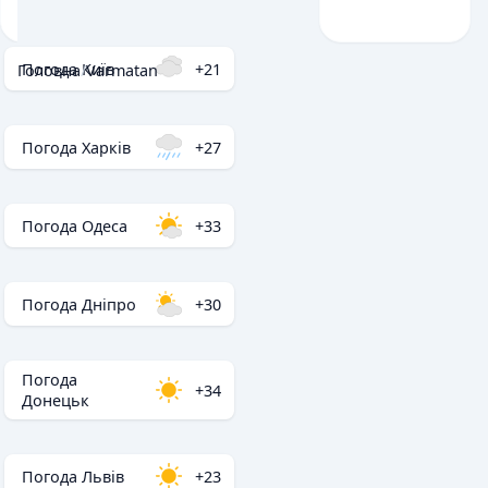
Погода Київ
+21
Головна
/
Varmatan
Погода Харків
+27
Погода Одеса
+33
Погода Дніпро
+30
Погода
+34
Донецьк
Погода Львів
+23