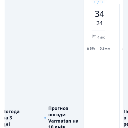
25
31
33
28
25
32
34
34
💨
💨
ПОРИВИ ВІТРУ, М/С
ПОРИВИ ВІТРУ, М/С
2
4
8
6
2
5
8
24
💧
💧
ОПАДИ, ММ
ОПАДИ, ММ
0.3
4м/с
💧6%
0.3мм
💧
Прогноз
Погода
П
погоди
на 3
в
Varmatan на
дні
ре
10 днів