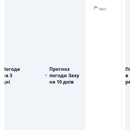
4м/с
Погода
Прогноз
П
на 3
погоди Заху
в
дні
на 10 днів
ре