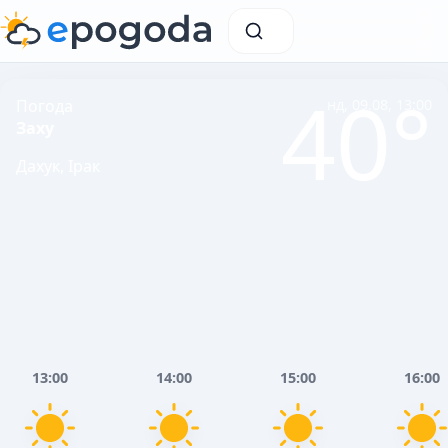
40°
Погода
нд, 09.08, 13:00
Заху
Дахук, Ірак
13:00
14:00
15:00
16:00