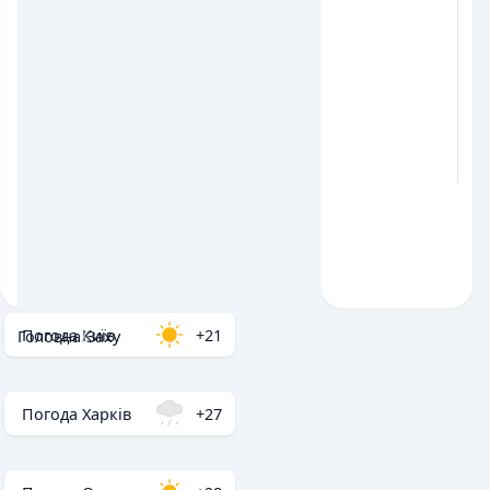
Погода Київ
+21
Головна
/
Заху
Погода Харків
+27