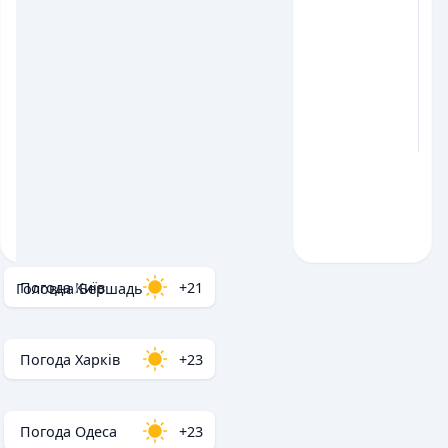
Погода Київ
+21
Головна
/
Бершадь
Погода Харків
+23
Погода Одеса
+23