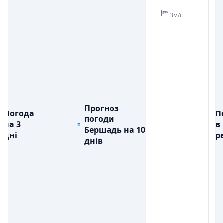
3м/с
Прогноз
Погода
П
погоди
на 3
в
Бершадь на 10
дні
ре
днів