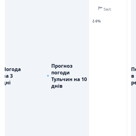
5м/с
💧6%
Прогноз
Погода
П
погоди
на 3
в
Тульчин на 10
дні
ре
днів