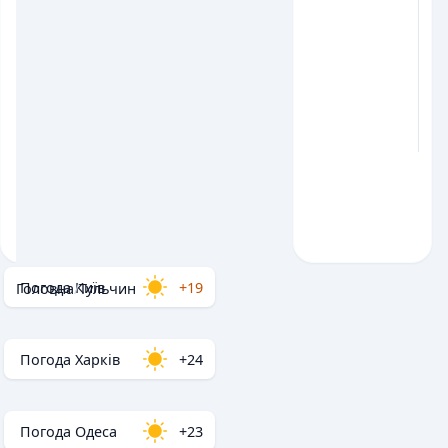
Погода Київ
+19
Головна
/
Тульчин
Погода Харків
+24
Погода Одеса
+23