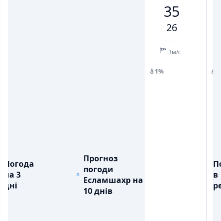
35
💨
💨
ПОРИВИ ВІТРУ, М/С
ПОРИВИ ВІТРУ, М/С
6
8
9
6
4
8
8
26
💧
💧
ОПАДИ, ММ
ОПАДИ, ММ
3м/с
💧1%
💧
Прогноз
Погода
П
погоди
на 3
в
Есламшахр на
дні
ре
10 днів