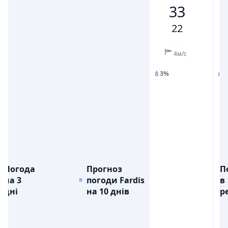
33
💨
💨
ПОРИВИ ВІТРУ, М/С
ПОРИВИ ВІТРУ, М/С
5
10
10
7
8
10
10
22
💧
💧
ОПАДИ, ММ
ОПАДИ, ММ
4м/с
💧3%
💧
Погода
Прогноз
П
на 3
погоди Fardis
в
дні
на 10 днів
ре