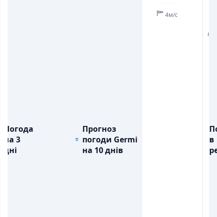
4м/с
💧
Погода
Прогноз
П
на 3
погоди Germi
в
дні
на 10 днів
ре