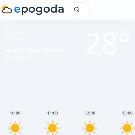
28°
Погода
нд, 09.08, 10:23
Germi
Ардебіль, Іран, Ісламська
Республіка
10:00
11:00
12:00
13:00