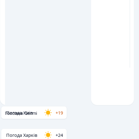
Погода Київ
+19
Головна
/
Germi
Погода Харків
+24