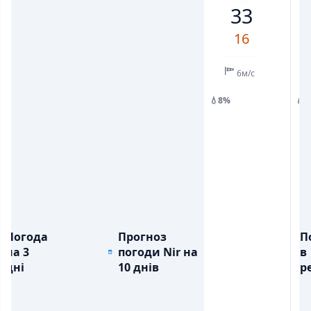
33
💨
💨
ПОРИВИ ВІТРУ, М/С
ПОРИВИ ВІТРУ, М/С
2
7
15
10
1
9
16
16
💧
💧
ОПАДИ, ММ
ОПАДИ, ММ
0.2
1.9
6м/с
💧8%
💧
Погода
Прогноз
П
на 3
погоди Nir на
в
дні
10 днів
ре