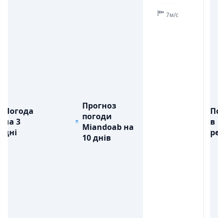
7м/с
Прогноз
Погода
П
погоди
на 3
в
Miandoab на
дні
ре
10 днів