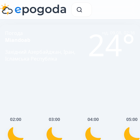
24°
Погода
нд, 09.08, 02:36
Miandoab
Західний Азербайджан, Іран,
Ісламська Республіка
02:00
03:00
04:00
05:00