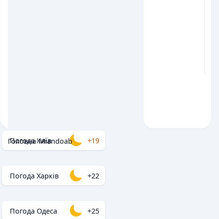
Погода Київ
+19
Головна
/
Miandoab
Погода Харків
+22
Погода Одеса
+25