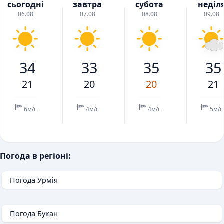
сьогодні
завтра
субота
неділ
06.08
07.08
08.08
09.08
34
33
35
35
21
20
20
21
6м/с
4м/с
4м/с
5м/с
Погода в регіоні:
Погода Урмія
Погода Букан