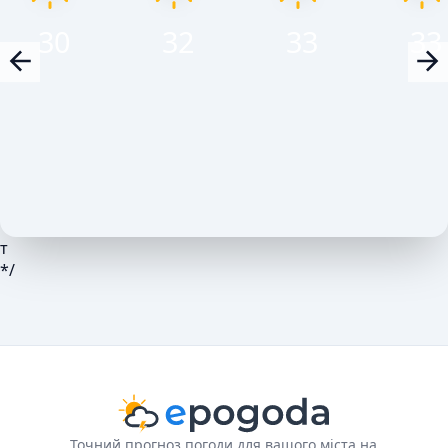
30
32
33
33
т
*/
Точний прогноз погоди для вашого міста на