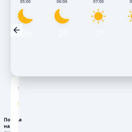
05:00
06:00
07:00
0
26
25
27
Сьогодні, 7 Серпня
Завтра, 8 
НІЧ
РАНОК
ДЕНЬ
ВЕЧІР
НІЧ
РАНОК
ДЕ
26
29
31
27
25
30
3
Погода
💨
💨
ПОРИВИ ВІТРУ, М/С
ПОРИВИ ВІТРУ, М
на 3
5
10
13
12
6
9
1