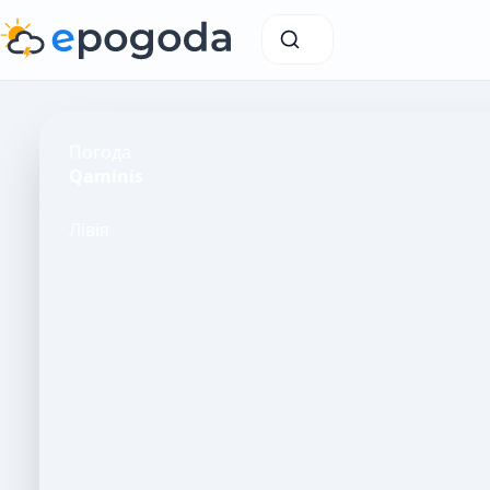
Погода
Qaminis
Лівія