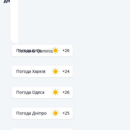
дні
💧
💧
ОПАДИ, ММ
ОПАДИ, ММ
Погода Київ
+26
Головна
/
Qaminis
Погода Харків
+24
Погода Одеса
+26
Погода Дніпро
+25