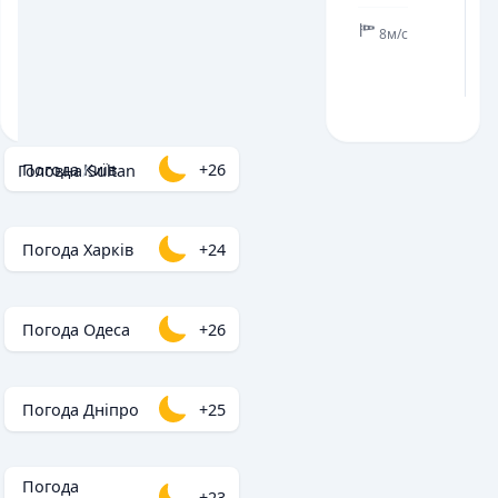
8м/с
Погода Київ
+26
Головна
/
Sultan
Погода Харків
+24
Погода Одеса
+26
Погода Дніпро
+25
Погода
+23