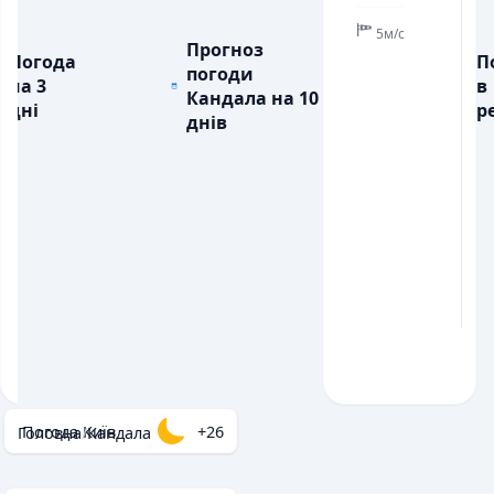
5м/с
Прогноз
Погода
П
погоди
на 3
в
Кандала на 10
дні
ре
днів
Погода Київ
+26
Головна
/
Кандала