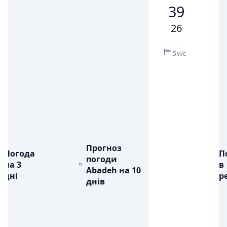
39
💨
💨
ПОРИВИ ВІТРУ, М/С
ПОРИВИ ВІТРУ, М/С
3
5
10
13
2
6
7
26
💧
💧
ОПАДИ, ММ
ОПАДИ, ММ
5м/с
Прогноз
Погода
П
погоди
на 3
в
Abadeh на 10
дні
ре
днів