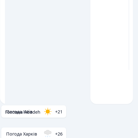
Погода Київ
+21
Головна
/
Abadeh
Погода Харків
+26