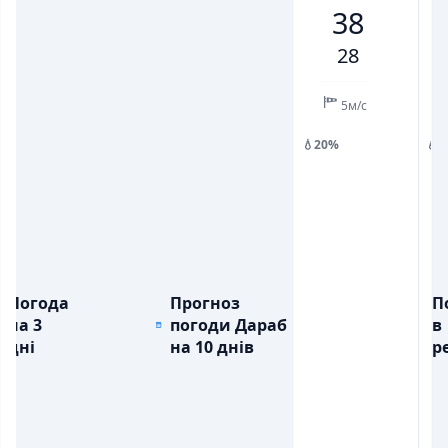
38
💨
💨
ПОРИВИ ВІТРУ, М/С
ПОРИВИ ВІТРУ, М/С
6
11
12
9
4
8
13
28
💧
💧
ОПАДИ, ММ
ОПАДИ, ММ
5м/с
💧20%
💧
Погода
Прогноз
П
на 3
погоди Дараб
в
дні
на 10 днів
ре