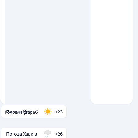
Погода Київ
+23
Головна
/
Дараб
Погода Харків
+26