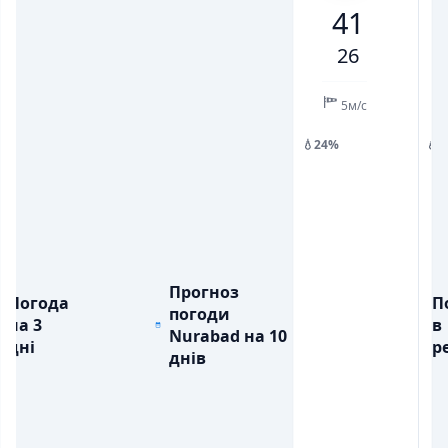
41
💨
💨
ПОРИВИ ВІТРУ, М/С
ПОРИВИ ВІТРУ, М/С
4
8
14
8
3
7
9
26
💧
💧
ОПАДИ, ММ
ОПАДИ, ММ
5м/с
💧24%
💧
Прогноз
Погода
П
погоди
на 3
в
Nurabad на 10
дні
ре
днів