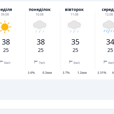
неділя
понеділок
вівторок
серед
09.08
10.08
11.08
12.08
38
38
35
3
25
25
25
25
6м/с
7м/с
6м/с
4м/
💧6%
0.3мм
💧7%
1.2мм
💧31%
4