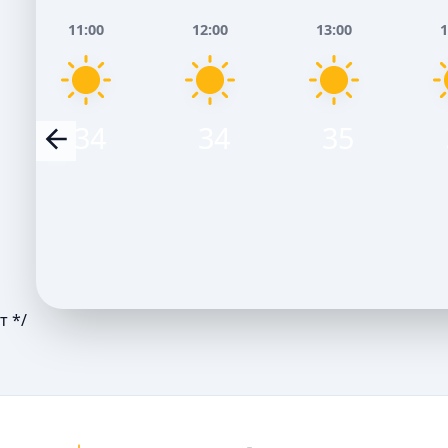
11:00
12:00
13:00
1
34
34
35
т */