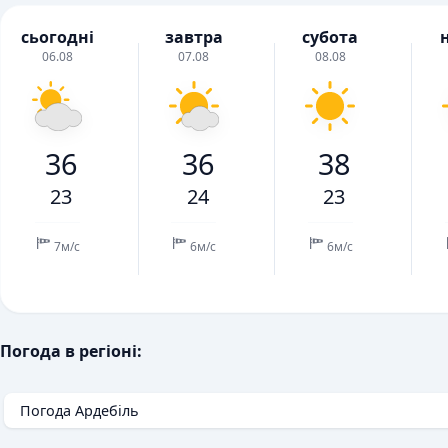
сьогодні
завтра
субота
06.08
07.08
08.08
36
36
38
23
24
23
7м/с
6м/с
6м/с
Погода в регіоні:
Погода Ардебіль