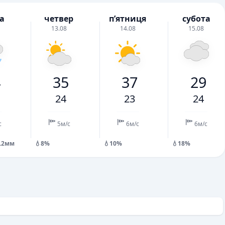
а
четвер
пʼятниця
субота
13.08
14.08
15.08
4
35
37
29
24
23
24
с
5м/с
6м/с
6м/с
.2мм
💧8%
💧10%
💧18%