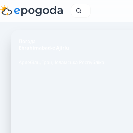
Погода
Ebrahimabad-e Ajirlu
Ардебіль, Іран, Ісламська Республіка