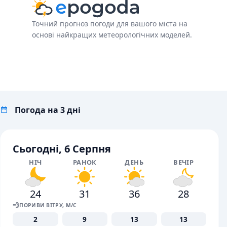
Точний прогноз погоди для вашого міста на
основі найкращих метеорологічних моделей.
Погода на 3 дні
Сьогодні, 6 Серпня
НІЧ
РАНОК
ДЕНЬ
ВЕЧІР
24
31
36
28
💨
ПОРИВИ ВІТРУ, М/С
2
9
13
13