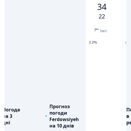
34
💨
💨
ПОРИВИ ВІТРУ, М/С
ПОРИВИ ВІТРУ, М/С
9
11
12
9
5
12
12
22
💧
💧
ОПАДИ, ММ
ОПАДИ, ММ
5м/с
💧2%
💧
Прогноз
Погода
П
погоди
на 3
в
Ferdowsiyeh
дні
ре
на 10 днів